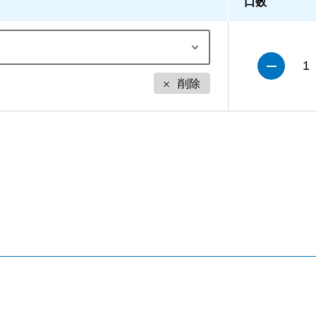
口数
1
削除
。